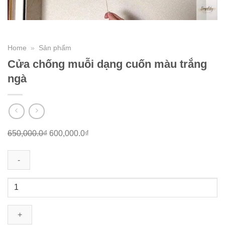
Home
»
Sản phẩm
Cửa chống muỗi dạng cuốn màu trắng
ngà
650,000.0
₫
600,000.0
₫
Cửa
chống
muỗi
dạng