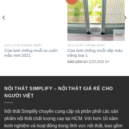
CỬA LƯỚI CHỐNG MUỖI
CỬA LƯỚI CHỐNG MUỖI
Cửa lưới chống muỗi tự cuốn
Cửa lưới chống muỗi xếp màu
mẫu mới 2021
trắng loại 1
680,000.0
₫
620,000.0
₫
NỘI THẤT SIMPLIFY – NỘI THẤT GIÁ RẺ CHO
NGƯỜI VIỆT
Nội thất Simplify chuyên cung cấp và phân phối các sản
phẩm nội thất chất lượng cao tại HCM. Với hơn 10 năm
kinh nghiệm và hoạt động trong lĩnh vực nội thất, bao gồm