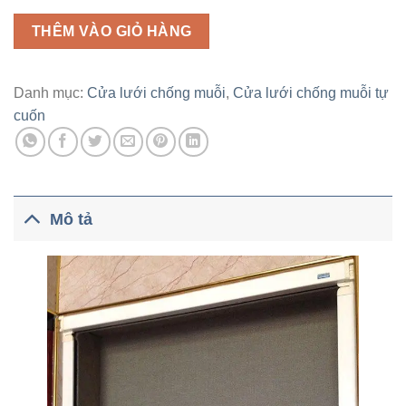
cuốn
màu
THÊM VÀO GIỎ HÀNG
trắng
ngà
số
Danh mục:
Cửa lưới chống muỗi
,
Cửa lưới chống muỗi tự
lượng
cuốn
Mô tả